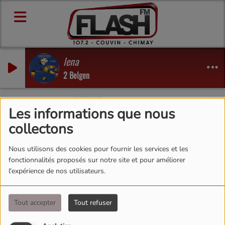
lena
2 Belgen
e encore !
CECILIE
-
Merci beaucoup d'avoir joué à 'Val
Les informations que nous
collectons
Nous utilisons des cookies pour fournir les services et les
fonctionnalités proposés sur notre site et pour améliorer
l'expérience de nos utilisateurs.
Tout accepter
Tout refuser