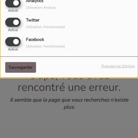
40
Analytics
Utilisation: Analyse
Activé
Twitter
Utilisation: Fonctionnalité
Activé
Facebook
Utilisation: Fonctionnalité
Activé
Propulsé par Orejime
Sauvegarder
Oups, vous avez
rencontré une erreur.
Il semble que la page que vous recherchez n’existe
plus.