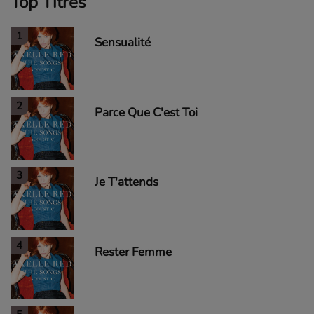
Top Titres
1
Sensualité
2
Parce Que C'est Toi
3
Je T'attends
4
Rester Femme