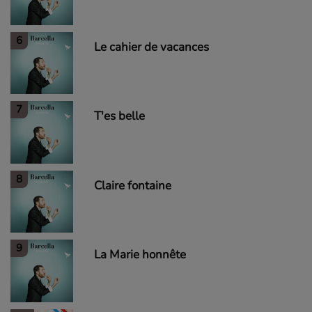
6
Le cahier de vacances
7
T'es belle
8
Claire fontaine
9
La Marie honnête