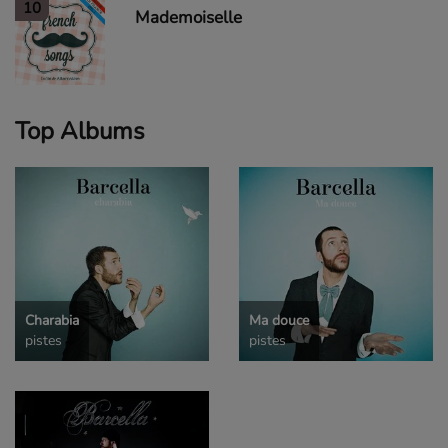
10
Mademoiselle
Top Albums
Charabia
Ma douce
pistes
pistes