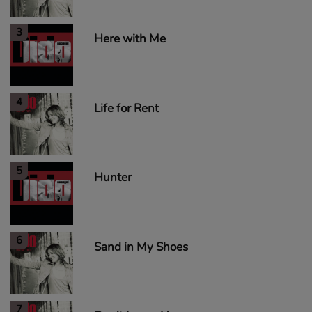
3
Here with Me
4
Life for Rent
5
Hunter
6
Sand in My Shoes
7