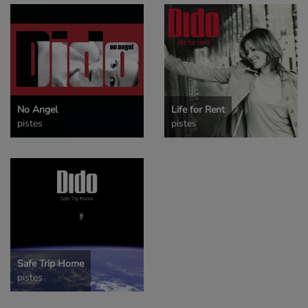
No Angel
Life for Rent
pistes
pistes
Safe Trip Home
pistes