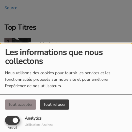
Source
Top Titres
1
Ma faute
Les informations que nous
collectons
2
Nous utilisons des cookies pour fournir les services et les
Coeur maladroit
fonctionnalités proposés sur notre site et pour améliorer
l'expérience de nos utilisateurs.
3
Life in Reverse
Tout accepter
Tout refuser
Analytics
Utilisation: Analyse
Activé
4