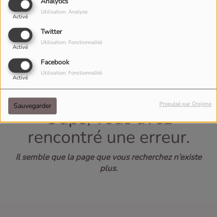
40
Analytics
Utilisation: Analyse
Activé
Twitter
Utilisation: Fonctionnalité
Activé
Facebook
Utilisation: Fonctionnalité
Activé
Propulsé par Orejime
Sauvegarder
Oups, vous avez
rencontré une erreur.
Il semble que la page que vous recherchez n’existe
plus.