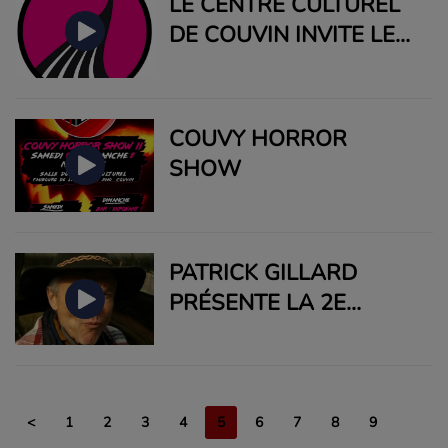
LE CENTRE CULTUREL
DE COUVIN INVITE LES
JEUNES TALENTS À
PARTICIPER AU
CONCOURS DE L'EAU
COUVY HORROR
NOIRE JEUNESSE
SHOW
PATRICK GILLARD
PRÉSENTE LA 2E
ÉDITION DE "RUE DE LA
POÉSIE" À COUVIN
<
1
2
3
4
5
6
7
8
9