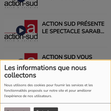
LE 21 NOVEMBRE
PROCHAIN
ACTION SUD PRÉSENTE
LE SPECTACLE SARAB
LE 21 NOVEMBRE
PROCHAIN
ACTION SUD VOUS
EMBARQUE DANS
Les informations que nous
L'UNIVERS DE
collectons
PENSEUR ETOILE CE 21
Nous utilisons des cookies pour fournir les services et les
NOVEMBRE
AMANDE ART
fonctionnalités proposés sur notre site et pour améliorer
l'expérience de nos utilisateurs.
PRÉSENTE LE
PARCOURS D'ARTISTES