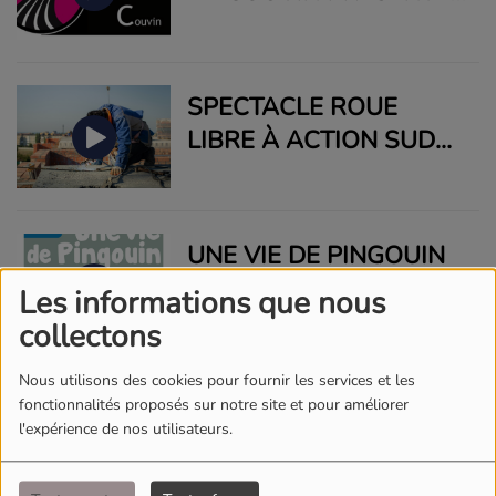
LE CONCOURS DE
L'EAU NOIRE JEUNESSE
SPECTACLE ROUE
LIBRE À ACTION SUD
LE 13 OCTOBRE ET
CONFÉRENCE SUR LA
PRÉCARISATION DU
UNE VIE DE PINGOUIN
MARCHÉ DU TRAVAIL
À ACTION SUD LE 08
Les informations que nous
OCTOBRE
collectons
Nous utilisons des cookies pour fournir les services et les
EXPO RÉTROSPECTIVE
fonctionnalités proposés sur notre site et pour améliorer
l'expérience de nos utilisateurs.
JEAN MORETTE AVEC
LE CENTRE CUTUREL