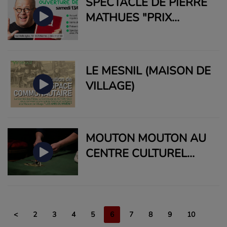
SPECTACLE DE PIERRE
MATHUES "PRIX
NOBELGE" AU CENTRE
CULTUREL ACTION SUD
LE MESNIL (MAISON DE
VILLAGE)
MOUTON MOUTON AU
CENTRE CULTUREL
ACTION SUD
<
2
3
4
5
6
7
8
9
10